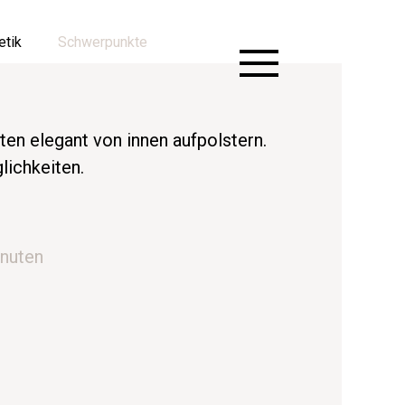
etik
Schwerpunkte
lten elegant von innen aufpolstern.
lichkeiten.
inuten