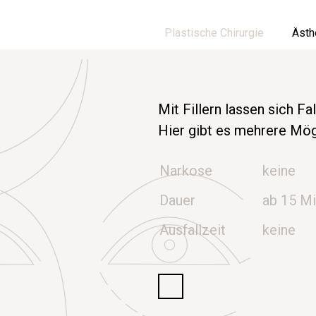
Plastische Chirurgie
Ästh
Mit Fillern lassen sich Fa
Hier gibt es mehrere Mög
Narkose
keine
Dauer
ab 15 M
Ausfallzeit
keine