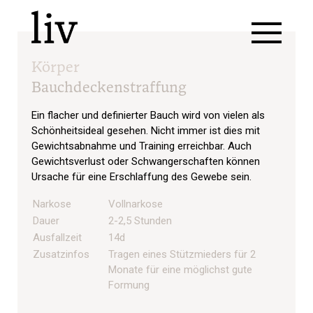
Körper
Bauchdeckenstraffung
Ein flacher und definierter Bauch wird von vielen als
Schönheitsideal gesehen. Nicht immer ist dies mit
Gewichtsabnahme und Training erreichbar. Auch
Gewichtsverlust oder Schwangerschaften können
Ursache für eine Erschlaffung des Gewebe sein.
Narkose
Vollnarkose
Dauer
2-2,5 Stunden
Ausfallzeit
14d
Zusatzinfos
Tragen eines Stützmieders für 2
Monate für eine möglichst gute
Formung