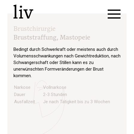
Brustchirurgie
Bruststraffung, Mastopeie
Bedingt durch Schwerkraft oder meistens auch durch
Volumensschwankungen nach Gewichtreduktion, nach
Schwangerschaft oder Stillen kann es zu
unerwünschten Formveränderungen der Brust
kommen.
Narkose
Vollnarkose
Dauer
2-3 Stunden
Ausfallzeit
Je nach Tätigkeit bis zu 3 Wochen